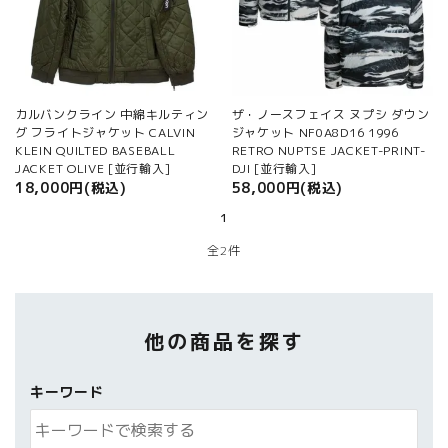
ご利用ガイド
プライバシーポリシー
特定商取引法について
カルバンクライン 中綿キルティン
ザ・ノースフェイス ヌプシ ダウン
お問い合わせ
グ フライトジャケット CALVIN
ジャケット NF0A8D16 1996
KLEIN QUILTED BASEBALL
RETRO NUPTSE JACKET-PRINT-
JACKET OLIVE [並行輸入]
DJI [並行輸入]
18,000円(税込)
58,000円(税込)
1
全2件
他の商品を探す
キーワード