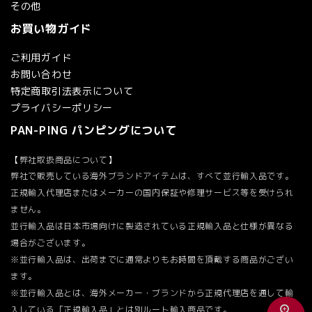
その他
お買い物ガイド
検索する
ご利用ガイド
お問い合わせ
特定商取引法表示について
プライバシーポリシー
PAN-PING パンピングについて
【弊社取扱商品について】
弊社で販売している海外ブランドアイテムは、すべて並行輸入品です。
正規輸入代理店またはメーカーの国内保証や修理サービス等を受けられ
ません。
並行輸入品は日本市場向けに製造されている正規輸入品と仕様が異なる
場合がございます。
※並行輸入品は、出荷までに通常よりもお時間を頂戴する商品がござい
ます。
※並行輸入品とは、海外メーカー・ブランドから正規代理店を通して輸
zoom_in
入している「正規輸入品」とは別ルート輸入商品です。