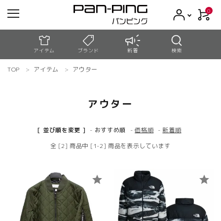
0
アイテム
ブランド
新着
検索
TOP
アイテム
アウター
meeting_room
person
ログイン
新規会員登録
アウター
search
[ 並び順を変更 ]
-
おすすめ順
-
価格順
-
新着順
コンテンツ
全 [2] 商品中 [1-2] 商品を表示しています
新着商品
star
star
アウトレット
お買い物ガイド