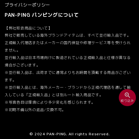
プライバシーポリシー
PAN-PING パンピングについて
【弊社取扱商品について】
弊社で販売している海外ブランドアイテムは、すべて並行輸入品です。
正規輸入代理店またはメーカーの国内保証や修理サービス等を受けられ
ません。
並行輸入品は日本市場向けに製造されている正規輸入品と仕様が異なる
場合がございます。
※並行輸入品は、出荷までに通常よりもお時間を頂戴する商品がござい
ます。
※並行輸入品とは、海外メーカー・ブランドから正規代理店を通して輸
zoom_in
入している「正規輸入品」とは別ルート輸入商品です。
絞り込み
※写真色目は環境により多少変化を感じられます。
※初期不備以外の返品/交換不可。
© 2024 PAN-PING. All rights Reserved.