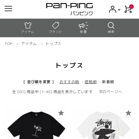
0
アイテム
ブランド
新着
検索
TOP
アイテム
トップス
meeting_room
person
ログイン
新規会員登録
トップス
search
[ 並び順を変更 ]
-
おすすめ順
-
価格順
-
新着順
コンテンツ
全 [80] 商品中 [1-48] 商品を表示しています
次のページへ
新着商品
star
star
アウトレット
お買い物ガイド