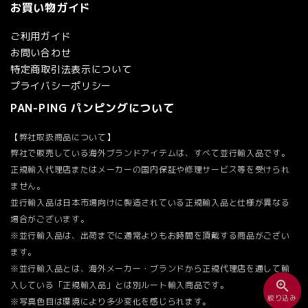
お買い物ガイド
検索する
ご利用ガイド
お問い合わせ
特定商取引法表示について
プライバシーポリシー
PAN-PING パンピングについて
【弊社取扱商品について】
弊社で販売している海外ブランドアイテムは、すべて並行輸入品です。
正規輸入代理店またはメーカーの国内保証や修理サービス等を受けられ
ません。
並行輸入品は日本市場向けに製造されている正規輸入品と仕様が異なる
場合がございます。
※並行輸入品は、出荷までに通常よりもお時間を頂戴する商品がござい
ます。
※並行輸入品とは、海外メーカー・ブランドから正規代理店を通して輸
zoom_in
入している「正規輸入品」とは別ルート輸入商品です。
絞り込み
※写真色目は環境により多少変化を感じられます。