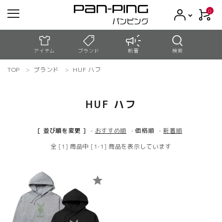
0
アイテム
ブランド
新着
検索
TOP
ブランド
HUF ハフ
meeting_room
person
ログイン
新規会員登録
HUF ハフ
search
[ 並び順を変更 ]
-
おすすめ順
-
価格順
-
新着順
コンテンツ
全 [1] 商品中 [1-1] 商品を表示しています
新着商品
star
アウトレット
お買い物ガイド