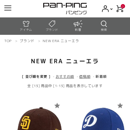
0
アイテム
ブランド
新着
検索
TOP
ブランド
NEW ERA ニューエラ
meeting_room
person
ログイン
新規会員登録
NEW ERA ニューエラ
search
[ 並び順を変更 ]
-
おすすめ順
-
価格順
-
新着順
コンテンツ
全 [13] 商品中 [1-13] 商品を表示しています
新着商品
star
star
アウトレット
お買い物ガイド