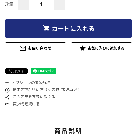
－
＋
数量
カートに入れる
shopping_cart
mail_outline
star
お問い合わせ
オプションの値段詳細
toc
特定商取引法に基づく表記 (返品など)
error_outline
この商品を友達に教える
share
買い物を続ける
undo
商品説明