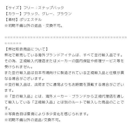
【サイズ】フリー：スナップバック
【カラー】ブラック、グレー、ブラウン
【素材】ポリエステル
※初期不備以外の返品・交換不可。
===========================================
======
【弊社取扱商品について】
弊社で販売している海外ブランドアイテムは、すべて並行輸入品です。
その為、正規輸入代理店またはメーカーの国内保証や修理サービス等を
受けられません。
また並行輸入品は日本市場向けに製造されている正規輸入品と仕様が異
なる場合がございます。
※並行輸入品は、出荷までに通常よりもお時間を頂戴する場合がござい
ます。
※「並行輸入品」とは、海外メーカー・ブランドから正規代理店を通し
て輸入している「正規輸入品」とは別のルートで輸入した商品のことで
す。
※写真色目は環境により多少変化を感じられます。
※初期不備以外の返品/交換不可。