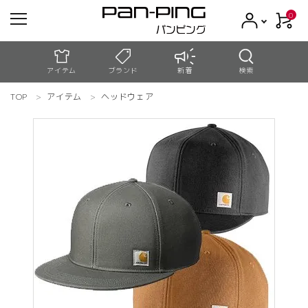
0
アイテム
ブランド
新着
検索
TOP
アイテム
ヘッドウェア
meeting_room
person
ログイン
新規会員登録
search
コンテンツ
新着商品
アウトレット
お買い物ガイド