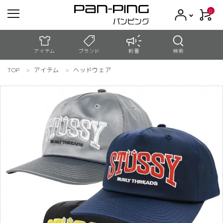
0
アイテム
ブランド
新着
検索
TOP
アイテム
ヘッドウェア
meeting_room
person
ログイン
新規会員登録
search
コンテンツ
新着商品
アウトレット
お買い物ガイド