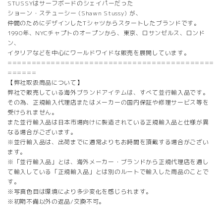
STUSSYはサーフボードのシェイパーだった
ショーン・ステューシー (Shawn Stussy) が、
仲間のためにデザインしたTシャツからスタートしたブランドです。
1990年、NYCチャプトのオープンから、東京、ロサンゼルス、ロンド
ン、
イタリアなどを中心にワールドワイドな販売を展開しています。
===========================================
======
【弊社取扱商品について】
弊社で販売している海外ブランドアイテムは、すべて並行輸入品です。
その為、正規輸入代理店またはメーカーの国内保証や修理サービス等を
受けられません。
また並行輸入品は日本市場向けに製造されている正規輸入品と仕様が異
なる場合がございます。
※並行輸入品は、出荷までに通常よりもお時間を頂戴する場合がござい
ます。
※「並行輸入品」とは、海外メーカー・ブランドから正規代理店を通し
て輸入している「正規輸入品」とは別のルートで輸入した商品のことで
す。
※写真色目は環境により多少変化を感じられます。
※初期不備以外の返品/交換不可。