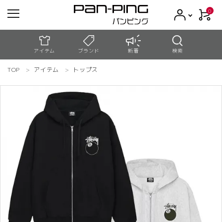
0
アイテム
ブランド
新着
検索
TOP
アイテム
トップス
meeting_room
person
ログイン
新規会員登録
search
コンテンツ
新着商品
アウトレット
お買い物ガイド