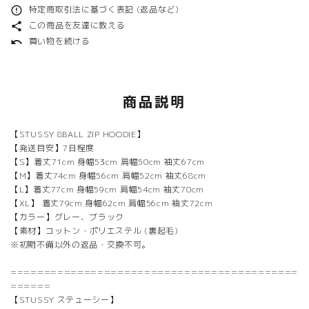
特定商取引法に基づく表記 (返品など)
error_outline
この商品を友達に教える
share
買い物を続ける
undo
商品説明
【STUSSY 8BALL ZIP HOODIE】
【発送目安】7日程度
【S】着丈71cm 身幅53cm 肩幅50cm 袖丈67cm
【M】着丈74cm 身幅56cm 肩幅52cm 袖丈68cm
【L】着丈77cm 身幅59cm 肩幅54cm 袖丈70cm
【XL】 着丈79cm 身幅62cm 肩幅56cm 袖丈72cm
【カラー】グレー、ブラック
【素材】コットン・ポリエステル (裏起毛)
※初期不備以外の返品・交換不可。
===========================================
======
【STUSSY ステューシー】