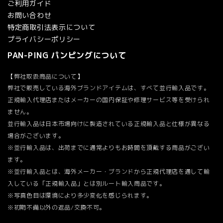
ご利用ガイド
お問い合わせ
特定商取引法表示について
プライバシーポリシー
PAN-PING パンピングについて
【弊社取扱商品について】
弊社で販売している海外ブランドアイテムは、すべて並行輸入品です。
正規輸入代理店またはメーカーの国内保証や修理サービス等を受けられ
ません。
並行輸入品は日本市場向けに製造されている正規輸入品と仕様が異なる
場合がございます。
※並行輸入品は、出荷までに通常よりもお時間を頂戴する商品がござい
ます。
※並行輸入品とは、海外メーカー・ブランドから正規代理店を通して輸
入している「正規輸入品」とは別ルート輸入商品です。
※写真色目は環境により多少変化を感じられます。
※初期不備以外の返品/交換不可。