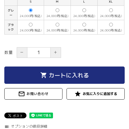
S
M
L
XL
グレ
ー
24,000円(税込)
24,000円(税込)
24,000円(税込)
24,000円(税込)
ブラ
ック
24,000円(税込)
24,000円(税込)
24,000円(税込)
24,000円(税込)
－
＋
数量
カートに入れる
shopping_cart
mail_outline
star
お問い合わせ
オプションの値段詳細
toc